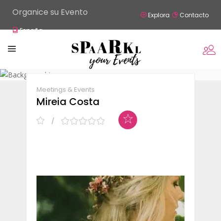
Organice su Evento
Explora
Contacto
España
Claim Listing
Share
Meetings & Events
Mireia Costa