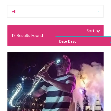
All
Sort by
18
Results Found
Date Desc