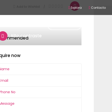
Add to Wishlist
Explora
Contacto
iración
Contacto
SIGN IN
Alto contraste
ecommended
quire now