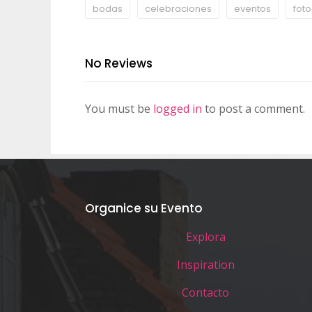
bodas
celebraciones
eventos
foto
No Reviews
You must be
logged in
to post a comment.
Organice su Evento
Explora
Inspiration
Contacto