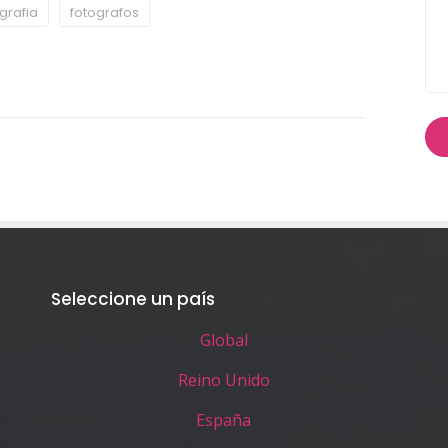
grafia
fotografos
Seleccione un país
Global
Reino Unido
España