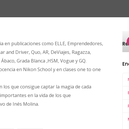
Descubre
Explora
Todos
Insp
cia en publicaciones como ELLE, Emprendedores,
R
ar and Driver, Quo, AR, DeViajes, Ragazza,
s, Ábaco, Grada Blanca ,HSM, Vogue y GQ.
En
ocencia en Nikon School y en clases one to one
n los que consigue captar la magia de cada
mportantes en la vida de los que
vo de Inés Molina.