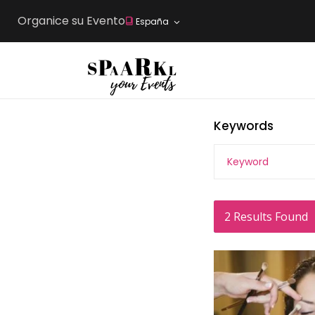
Organice su Evento
España
Keywords
2
Results Found