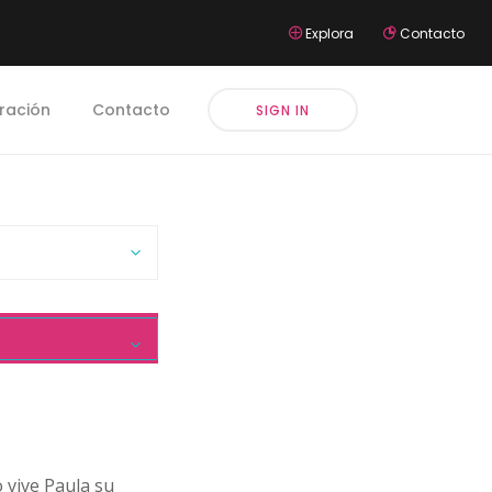
Explora
Contacto
iración
Contacto
SIGN IN
o vive Paula su