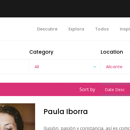
Descubre
Explora
Todos
Insp
Category
Location
All
Alicante
Sort by
Date Desc
Paula Iborra
Ilusión, pasión y constancia, así es com