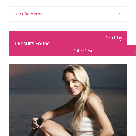
Islas Baleares
Sort by
3
Results Found
Date Desc